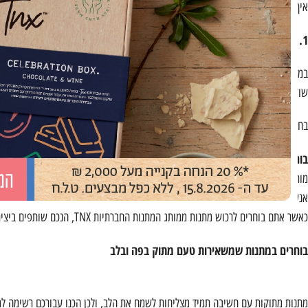
איך בוחרים מארזים שעושים טוב?
1. בוחרים בייצור כחול לבן
שוקולדים, נרות ריחניים, מוצרי ספא, חליטות תה וקפה, צמחים ופרחים, סבונים ועוד!
בחירה במארזים תוצרת כחול לבן תוסיף טעם מיוחד ואותנטי למתנה שתעניקו וגם תסיי
בוחרים במתנות עם ערך חברתי
מותג TNX הינו מיזם חברתי מבית
קבוצת שכולו טוב
אנשים עם מוגבלויות בעולם העבודה.
כאשר אתם בוחרים לרכוש מתנות ממותג המתנות החברתיות TNX, הנכם שותפים ביצירת הזדמנות תעסוקתית שווה עבור אנשים עם חסמים תעסוקתיים.
בוחרים במתנות שמשאירות טעם מתוק בפה ובלב
מתנות מתוקות עם חשיבה תמיד מצליחות לשמח את הלב, ולכן הכנו עבורכם רשימה למ