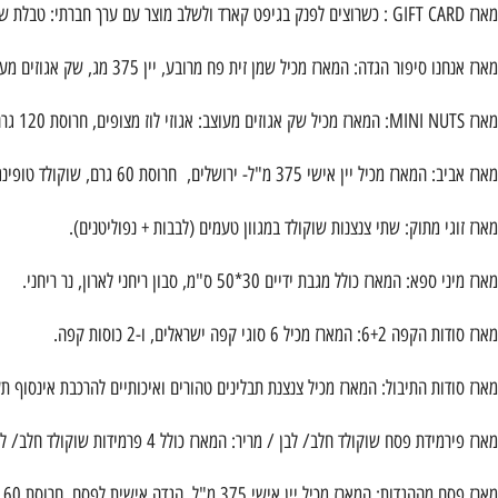
מארז GIFT CARD : כשרוצים לפנק בגיפט קארד ולשלב מוצר עם ערך חברתי: טבלת שוקולד 100 גרם ומארז כרטיס ברכה שאליו תוכלו לצרף את הגי'פט שתרכשו.
מארז אנחנו סיפור הגדה: המארז מכיל שמן זית פח מרובע, יין 375 מג, שק אגוזים מעוצב המכיל 5 אגוזים, 50 גרם אגוזים מצופים, הגדה אישית, חרוסת, שקית אגוזים.
מארז MINI NUTS: המארז מכיל שק אגוזים מעוצב: אגוזי לוז מצופים, חרוסת 120 גרם.
מארז אביב: המארז מכיל יין אישי 375 מ"ל- ירושלים, חרוסת 60 גרם, שוקולד טופינג, אצבעות שוקולד חלב, אצבעות שוקולד מריר, אצבעות שוקולד לבן.
מארז זוגי מתוק: שתי צנצנות שוקולד במגוון טעמים (לבבות + נפוליטנים).
מארז מיני ספא: המארז כולל מגבת ידיים 30*50 ס"מ, סבון ריחני לארון, נר ריחני.
מארז סודות הקפה 6+2: המארז מכיל 6 סוגי קפה ישראלים, ו-2 כוסות קפה.
מארז סודות התיבול: המארז מכיל צנצנת תבלינים טהורים ואיכותיים להרכבת אינסוף ת
מארז פירמידת פסח שוקולד חלב/ לבן / מריר: המארז כולל 4 פרמידות שוקולד חלב/ לבן / מריר.
מארז פסח מההגדות: המארז מכיל יין אישי 375 מ"ל, הגדה אישית לפסח, חרוסת 60 גרם, מפצח אגוזים, שק אגוזים מעוצב המכיל 5 אגוזים שלמים, נפוליטנים.