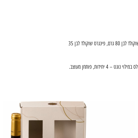
מארז SWEET DREAMS יין ושוקולדים: כל מה שצריך במארז אחד :המארז מכיל יין ירושלים אדום 750 מ"ל מבציר 2022, מארז פירמידת שוקולד חלב 80 גר', מארז לבבות שוקולד לבן 80 גרם, פינגרס שוקולד לבן 35