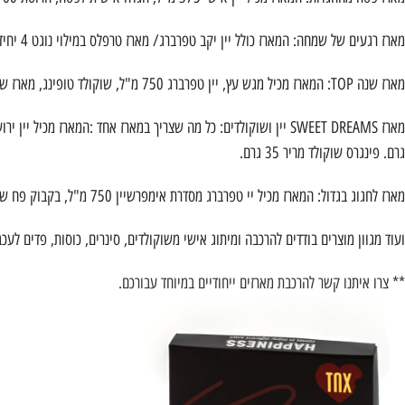
מארז רגעים של שמחה: המארז כולל יין יקב טפרברג/ מארז טרפלס במילוי נוגט 4 יחידות/ 2 טבלאות שוקולד 100 גרם בטעמים.
מארז שנה TOP: המארז מכיל מגש עץ, יין טפרברג 750 מ"ל, שוקולד טופינג, מארז שוקולד לבבות, 2 טבלאות שוקולד 100 גרם.
גרם. פינגרס שוקולד מריר 35 גרם.
מארז לחגוג בגדול: המארז מכיל יי טפרברג מסדרת אימפרשיין 750 מ"ל, בקבוק פח שמן זית 400 מ"ל, מארז דפדף קלאסי 60 גרם,מארז דפדף קוקוס 60 גרם, מארז טראפלס במילוי נוגט – 4 יחידות, פותחן מעוצב.
ועוד מגוון מוצרים בודדים להרכבה ומיתוג אישי משוקולדים, סינרים, כוסות, פדים לעכב
** צרו איתנו קשר להרכבת מארזים ייחודיים במיוחד עבורכם.