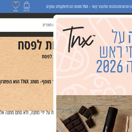
נים
כשרות
הכתבות שלנו
צור קשר – TNX מתנות חברתיות
קטלוג עסקים
דום מכירות
מוצרים בודדים להרכבה אישית
מתנות חברתיות לפסח
מתנות חברתיות לפסח
ראשי
/
פסח הגיע ואיתו הזמן למתנות מפנקות!
רובים שלכם במתנות שוות, מיוחדות ועם ערך מוסף- מותג
TNX
הוא הפתרון
 הקרובים אלינו- ואין דרך טובה יותר להראות זאת על ידי מתנה, ולא סתם מתנה א