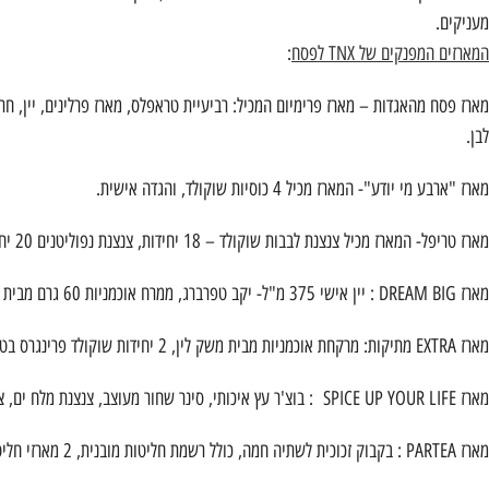
מעניקים.
המארזים המפנקים של TNX לפסח
:
לבן.
מארז "ארבע מי יודע"- המארז מכיל 4 כוסיות שוקולד, והגדה אישית.
מארז טריפל- המארז מכיל צנצנת לבבות שוקולד – 18 יחידות, צנצנת נפוליטנים 20 יחידות, צנצנת סוכריות יהלום.
מארז DREAM BIG : יין אישי 375 מ"ל- יקב טפרברג, ממרח אוכמניות 60 גרם מבית משק לין/ מארז נפוליטנים ( 30 יחידות מיני שוקולד חלב/מריר/לבן ).
מארז EXTRA מתיקות: מרקחת אוכמניות מבית משק לין, 2 יחידות שוקולד פרינגרס בטעמים, 2 טבלאות שוקולד 100 גרם, דפדפי שוקולד 60 גרם.
מארז SPICE UP YOUR LIFE : בוצ'ר עץ איכותי, סינר שחור מעוצב, צנצנת מלח ים, צנצנת תבלין על האש, צנצנת תערובת לסטייק, שמן זית 250 גרם.
מארז PARTEA : בקבוק זכוכית לשתיה חמה, כולל רשמת חליטות מובנית, 2 מארזי חליטות צמחים, מארז חליטת צמחים מכיל 18 יחידות של חליטת צמחים.