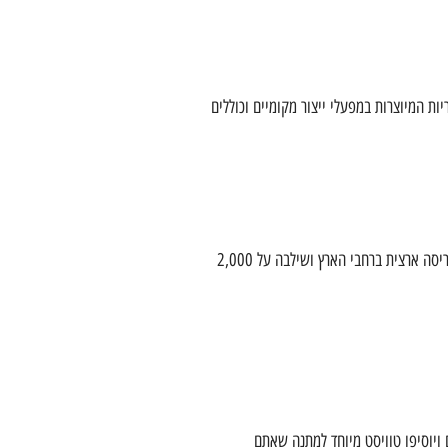
כולם הן לרוכש המתנה והן למקבלה. אצלנו ב TNX תוכלו לבחור מגוון מתנות מקוריות המיוצרות במפעלי ייצור מקומיים וכוללים
הפועלת לקידום ושילוב אנשים עם מוגבלויות בעולם העבודה ובקהילה. שכולו טוב מפעילה עשרות מיזמים חברתיים בפריסה ארצית ברחבי הארץ ושילבה על 2,000
ויוסיפו טוויסט מיוחד למתנה שאתם