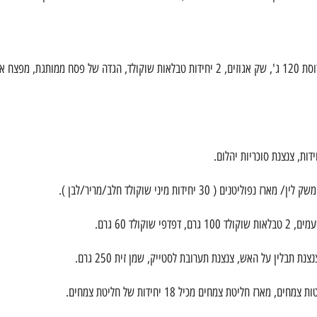
מארז פסח מהאגדות – מארז פרימיום המכיל: רביעיית טראפלס, מארז פרלינים, יין, חרוסת 120 ג', שק אגוזים, 2 יחידות