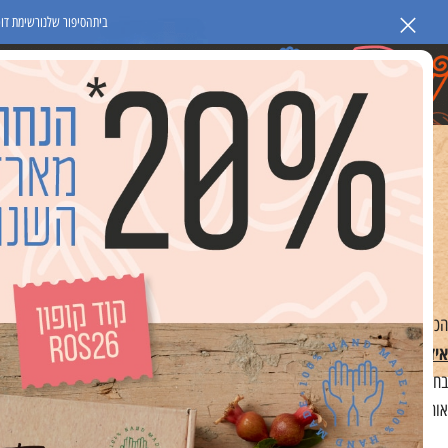
בית
הסיפור שלנו
רשימת דוכ
מתנות לחגים ואירועים
מתנות ומוצרים לעסקים
מוצרי פרסום וקי
אם אתם מחפשים איך לפנק את העובדים או הק
הכירו את מותג המתנות TNX שמתאים לכוווולם
איזה מתנה לקנות לפסח?
בחג הפסח אנו מחפשים דרכים להראות אמפתיה, הערכה ואהבה עבור העובדים והאנשים
אותה ולמי שמקבל אותה.